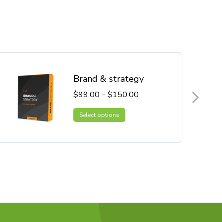
Brand & strategy
$
99.00
–
$
150.00
Select options