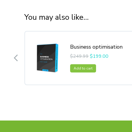
You may also like...
Business optimisation
$
249.99
$
199.00
Add to cart