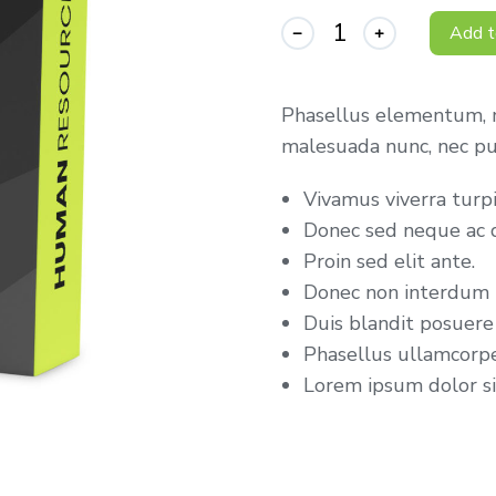
Add t
Phasellus elementum, 
malesuada nunc, nec pul
Vivamus viverra turp
Donec sed neque ac d
Proin sed elit ante.
Donec non interdum t
Duis blandit posuer
Phasellus ullamcorper
Lorem ipsum dolor sit